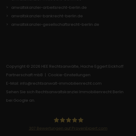
Folgescript übergeben werden, damit
anwaltskanzlei-arbeitsrecht-berlin.de
dieses die Sessiondaten auf dem Server
anwaltskanzlei-bankrecht-berlin.de
wiederfinden kann.
anwaltskanzlei-gesellschaftsrecht-berlin.de
Laufzeit: Session
Anbieter: Diese Website
Datenschutzerklärung
consent_manager
(Datenschutz Cookie)
Copyright © 2026 HEE Rechtsanwälte, Hache Eggert Eickhoff
Speichert Ihre Cookie-Entscheidungen aus
dieser Cookie-Verwaltung.
Partnerschaft mbB |
Cookie-Einstellungen
Laufzeit: 1 Jahr
E-Mail:
info
@
rechtsanwalt-immobilienrecht.com
Anbieter: Diese Website
Sehen Sie sich Rechtsanwaltskanzlei Immobilienrecht Berlin
bei Google an.
Datenschutzerklärung
Statistik
(1)
307
Bewertungen auf ProvenExpert.com
Statistik Cookies erfassen Informationen