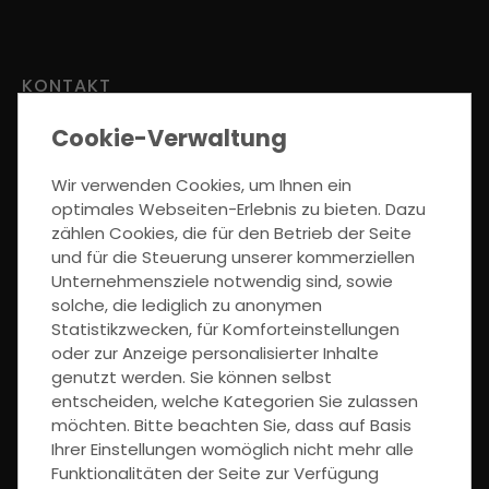
KONTAKT
Cookie-Verwaltung
HEE
Rechtsanwälte
Motzstraße 9
Wir verwenden Cookies, um Ihnen ein
10777 Berlin
optimales Webseiten-Erlebnis zu bieten. Dazu
Tel.:
030 856 13 77 20
zählen Cookies, die für den Betrieb der Seite
und für die Steuerung unserer kommerziellen
Fax: 030 856 13 77 99
Unternehmensziele notwendig sind, sowie
solche, die lediglich zu anonymen
Statistikzwecken, für Komforteinstellungen
oder zur Anzeige personalisierter Inhalte
LEISTUNGSSPEKTRUM
genutzt werden. Sie können selbst
entscheiden, welche Kategorien Sie zulassen
Aktuelles
möchten. Bitte beachten Sie, dass auf Basis
Ihrer Einstellungen womöglich nicht mehr alle
Grundstücksrecht
Funktionalitäten der Seite zur Verfügung
Immobilienkauf