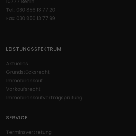
10777 Berlin
einzuschränken.
Tel.:
030 856 13 77 20
Laufzeit: 90 Tage
Fax: 030 856 13 77 99
Anbieter: Google
Datenschutzerklärung
consentMode
(Google Tag Manager)
LEISTUNGSSPEKTRUM
Speichert Einstellungen zur Einwilligung in die
Nutzung von Google Diensten im lokalen
Aktuelles
Speicher des Browsers (Local Storage).
Grundstücksrecht
Laufzeit: unbegrenzt
Immobilienkauf
Anbieter: Google
Vorkaufsrecht
Datenschutzerklärung
Immobilienkaufvertragsprüfung
SERVICE
Terminsvertretung