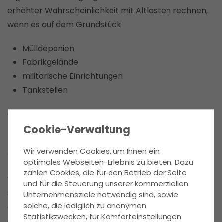
erhöhter Wahrscheinlichkeit mit Altlasten rechnen,
wenn es auf dem Grundstück
Mülldeponien
Fabrikgelände
militärische Einrichtungen
Tankstellen
gab.
Cookie-Verwaltung
Der Verkäufer kann verpflichtet werden, die
Altlasten auf seine Kosten zu beheben, oder der
Wir verwenden Cookies, um Ihnen ein
optimales Webseiten-Erlebnis zu bieten. Dazu
Kaufvertrag kann rückgängig gemacht werden,
zählen Cookies, die für den Betrieb der Seite
wenn er diese absichtlich verschweigt. Es ist daher
und für die Steuerung unserer kommerziellen
sinnvoll, im Kaufvertrag geeignete Klauseln
Unternehmensziele notwendig sind, sowie
solche, die lediglich zu anonymen
aufzunehmen, in denen der Verkäufer sich zu
Statistikzwecken, für Komforteinstellungen
eventuellen Altlasten erklärt.