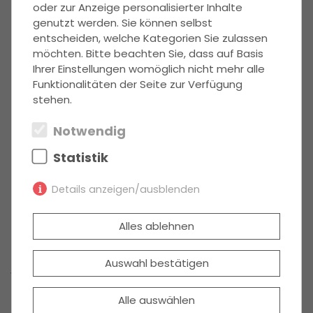
oder zur Anzeige personalisierter Inhalte
genutzt werden. Sie können selbst
entscheiden, welche Kategorien Sie zulassen
Veranlassen Sie als Käufer die
möchten. Bitte beachten Sie, dass auf Basis
Prüfung des
Ihrer Einstellungen womöglich nicht mehr alle
Funktionalitäten der Seite zur Verfügung
Grundstückskaufvertrages
stehen.
Hängen Sie den Vertragsentwurf des Notars an
Notwendig
das ausgefüllte Formular.
Statistik
Fügen Sie auch eventuell vorhandene weitere
Unterlagen bei.
Details anzeigen/ausblenden
Bitte erwähnen Sie, wenn Sie besondere
Notwendig
(2)
Wünsche im Hinblick auf den Grundstückskauf
Alles ablehnen
haben
Notwendige Cookies ermöglichen
grundlegende Funktionen und sind für die
Auswahl bestätigen
Wir melden uns so schnell wie möglich bei Ihnen.
einwandfreie Funktion der Website
erforderlich.
Alle auswählen