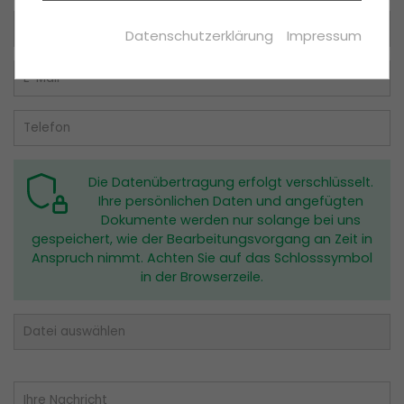
PHPSESSID
(Session)
Datenschutzerklärung
Impressum
Die sog. Session-ID ist ein zufällig
ausgewählter Schlüssel, der die
Sessiondaten auf dem Server eindeutig
identifiziert. Dieser Schlüssel kann z.B. über
Cookies oder als Bestandteil der URL an ein
Folgescript übergeben werden, damit
dieses die Sessiondaten auf dem Server
wiederfinden kann.
Die Datenübertragung erfolgt verschlüsselt.
Ihre persönlichen Daten und angefügten
Laufzeit: Session
Dokumente werden nur solange bei uns
Anbieter: Diese Website
gespeichert, wie der Bearbeitungsvorgang an Zeit in
Datenschutzerklärung
Anspruch nimmt. Achten Sie auf das Schlosssymbol
in der Browserzeile.
consent_manager
(Datenschutz Cookie)
Speichert Ihre Cookie-Entscheidungen aus
dieser Cookie-Verwaltung.
Laufzeit: 1 Jahr
Anbieter: Diese Website