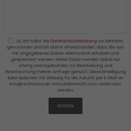
Datenschutzerklärung
Statistik
(1)
Statistik Cookies erfassen Informationen
anonym. Diese Informationen helfen uns zu
Ja, ich habe die
Datenschutzerklärung
zur Kenntnis
verstehen, wie unsere Besucher unsere
genommen und bin damit einverstanden, dass die von
Website nutzen.
mir angegebenen Daten elektronisch erhoben und
gespeichert werden. Meine Daten werden dabei nur
_ga
(Google Tag Manager)
streng zweckgebunden zur Bearbeitung und
Beantwortung meiner Anfrage genutzt. Diese Einwilligung
Speichert für jeden Besucher der Website
kann jederzeit mit Wirkung für die Zukunft per E-Mail an
eine anonyme ID. Anhand der ID können
info
@
rechtsanwalt-immobilienrecht.com widerrufen
Seitenaufrufe einem Besucher zugeordnet
werden.
werden.
Bitte nicht ausfüllen.
Laufzeit: 2 Jahre
SENDEN
Anbieter: Google
Datenschutzerklärung