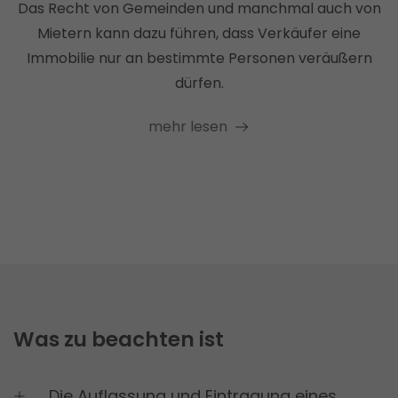
Das Recht von Gemeinden und manchmal auch von
Speichert für jeden Besucher der Website
Mietern kann dazu führen, dass Verkäufer eine
eine anonyme ID. Anhand der ID können
Immobilie nur an bestimmte Personen veräußern
Seitenaufrufe einem Besucher zugeordnet
dürfen.
werden.
Laufzeit: 1 Tag
mehr lesen
Anbieter: Google
Datenschutzerklärung
_gac_
(Google Tag Manager)
Wird verwendet um die Anforderungsrate
einzuschränken.
Laufzeit: 90 Tage
Anbieter: Google
Datenschutzerklärung
Was zu beachten ist
consentMode
(Google Tag Manager)
Speichert Einstellungen zur Einwilligung in die
Die Auflassung und Eintragung eines