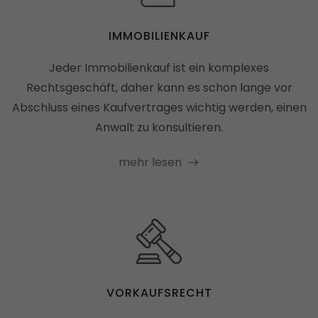
_ga
(Google Tag Manager)
IMMOBILIENKAUF
Speichert für jeden Besucher der Website
eine anonyme ID. Anhand der ID können
Jeder Immobilienkauf ist ein komplexes
Seitenaufrufe einem Besucher zugeordnet
Rechtsgeschäft, daher kann es schon lange vor
werden.
Abschluss eines Kaufvertrages wichtig werden, einen
Laufzeit: 2 Jahre
Anwalt zu konsultieren.
Anbieter: Google
Datenschutzerklärung
mehr lesen
_gat
(Google Tag Manager)
Verhindert, dass in zu schneller Folge Daten
an den Analytics Server übertragen werden.
Laufzeit: 1 Tag
Anbieter: Google
Datenschutzerklärung
VORKAUFSRECHT
_gid
(Google Tag Manager)