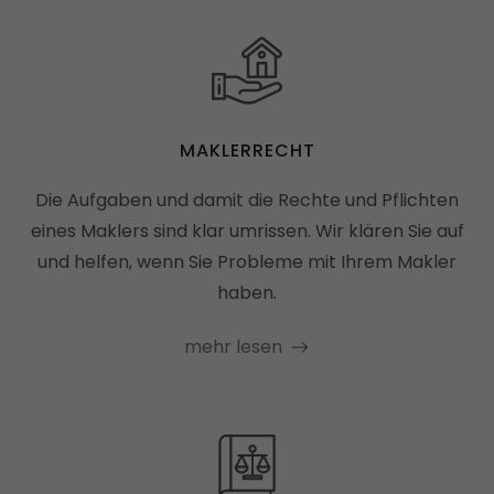
wiederfinden kann.
Laufzeit: Session
Anbieter: Diese Website
Datenschutzerklärung
MAKLERRECHT
consent_manager
(Datenschutz Cookie)
Speichert Ihre Cookie-Entscheidungen aus
Die Aufgaben und damit die Rechte und Pflichten
dieser Cookie-Verwaltung.
eines Maklers sind klar umrissen. Wir klären Sie auf
Laufzeit: 1 Jahr
und helfen, wenn Sie Probleme mit Ihrem Makler
Anbieter: Diese Website
haben.
Datenschutzerklärung
mehr lesen
Statistik
(1)
Statistik Cookies erfassen Informationen
anonym. Diese Informationen helfen uns zu
verstehen, wie unsere Besucher unsere
Website nutzen.