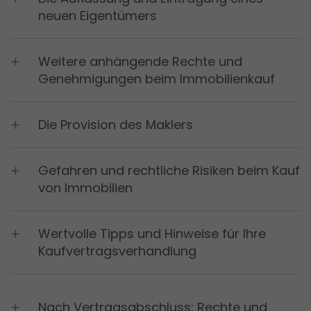
Nutzung von Google Diensten im lokalen
neuen Eigentümers
Speicher des Browsers (Local Storage).
Laufzeit: unbegrenzt
Weitere anhängende Rechte und
Anbieter: Google
Genehmigungen beim Immobilienkauf
Datenschutzerklärung
Die Provision des Maklers
Gefahren und rechtliche Risiken beim Kauf
von Immobilien
Wertvolle Tipps und Hinweise für Ihre
Kaufvertragsverhandlung
Nach Vertragsabschluss: Rechte und