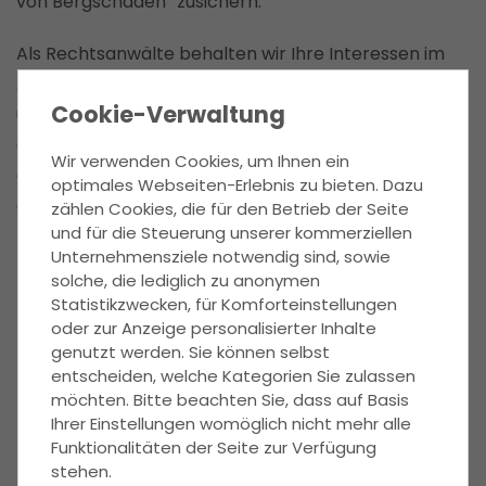
von Bergschäden” zusichern.
Als Rechtsanwälte behalten wir Ihre Interessen im
Auge. Daher achten wir auf Klauseln, die für Sie
Cookie-Verwaltung
ungünstig sind. Im Ernstfall kommt es auf jedes
einzelne Wort an. Aus diesem Grund raten wir
Wir verwenden Cookies, um Ihnen ein
dringend den Kaufvertrag vor der Unterzeichnung
optimales Webseiten-Erlebnis zu bieten. Dazu
durch einen erfahrenen Rechtsanwalt prüfen zu
zählen Cookies, die für den Betrieb der Seite
und für die Steuerung unserer kommerziellen
lassen.
Unternehmensziele notwendig sind, sowie
solche, die lediglich zu anonymen
Veranlassen Sie als Verkäufer
Statistikzwecken, für Komforteinstellungen
oder zur Anzeige personalisierter Inhalte
des Hauses die Prüfung des
genutzt werden. Sie können selbst
Kaufvertrages
entscheiden, welche Kategorien Sie zulassen
möchten. Bitte beachten Sie, dass auf Basis
Ihrer Einstellungen womöglich nicht mehr alle
Hängen Sie den notariellen Vertragsentwurf an
Funktionalitäten der Seite zur Verfügung
das ausgefüllte Formular.
stehen.