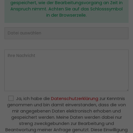
gespeichert, wie der Bearbeitungsvorgang an Zeit in
dieses die Sessiondaten auf dem Server
Anspruch nimmt. Achten Sie auf das Schlosssymbol
wiederfinden kann.
in der Browserzeile.
Laufzeit: Session
Anbieter: Diese Website
Datenschutzerklärung
consent_manager
(Datenschutz Cookie)
Speichert Ihre Cookie-Entscheidungen aus
dieser Cookie-Verwaltung.
Laufzeit: 1 Jahr
Anbieter: Diese Website
Datenschutzerklärung
Ja, ich habe die
Datenschutzerklärung
zur Kenntnis
genommen und bin damit einverstanden, dass die von
Statistik
(1)
mir angegebenen Daten elektronisch erhoben und
gespeichert werden. Meine Daten werden dabei nur
Statistik Cookies erfassen Informationen
streng zweckgebunden zur Bearbeitung und
anonym. Diese Informationen helfen uns zu
Beantwortung meiner Anfrage genutzt. Diese Einwilligung