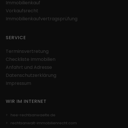
Immobilienkauf
Speichert Einstellungen zur Einwilligung in die
Vorkaufsrecht
Nutzung von Google Diensten im lokalen
Speicher des Browsers (Local Storage).
Immobilienkaufvertragsprüfung
Laufzeit: unbegrenzt
Anbieter: Google
SERVICE
Datenschutzerklärung
Terminsvertretung
Checkliste Immobilien
Anfahrt und Adresse
Datenschutzerklärung
Impressum
WIR IM INTERNET
hee-rechtsanwaelte.de
rechtsanwalt-immobilienrecht.com